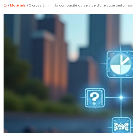
/
Matériels
/ X cross 3 mini : la compacité au service d’une vape performa